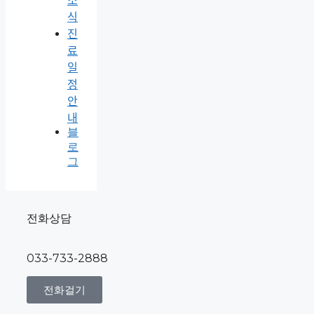
소
식
진
료
일
정
안
내
블
로
그
전화상담
033-733-2888
전화걸기