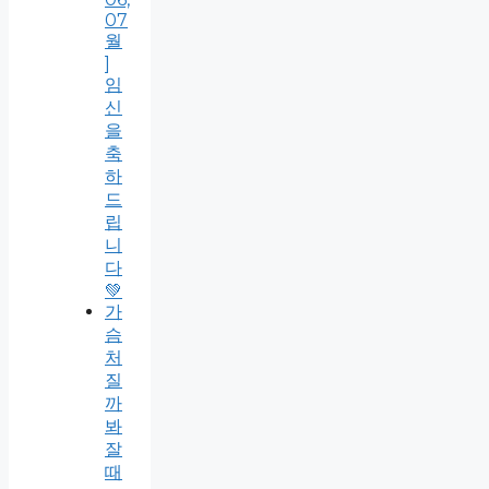
07
월
]
임
신
을
축
하
드
립
니
다
💚
가
슴
처
질
까
봐
잘
때