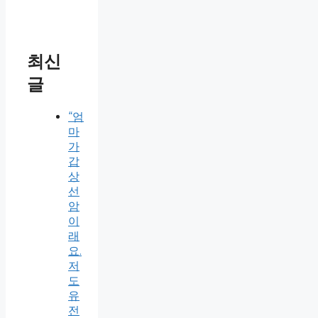
최신
글
“엄
마
가
갑
상
선
암
이
래
요.
저
도
유
전