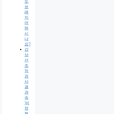
도
브
래
지
어
하
시
나
요?
갑
상
선
조
직
검
사
결
과
속
‘비
정
형