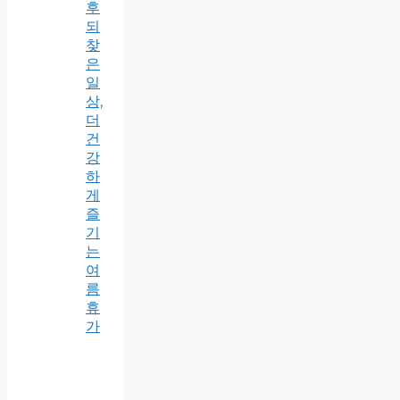
후
되
찾
은
일
상,
더
건
강
하
게
즐
기
는
여
름
휴
가