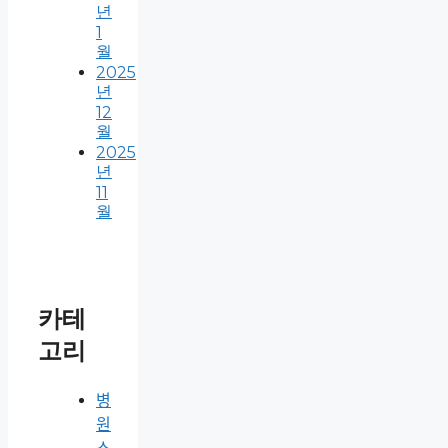
년
1
월
2025
년
12
월
2025
년
11
월
카테
고리
병
원