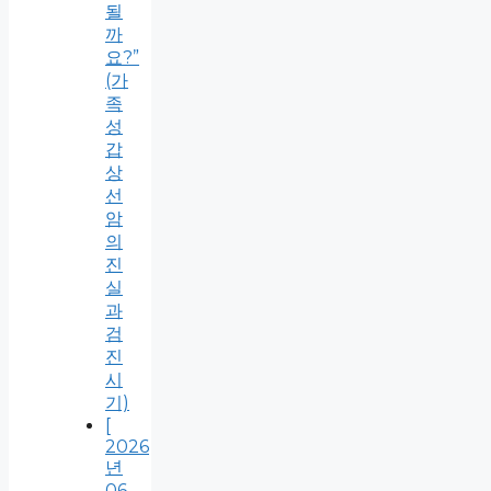
될
까
요?”
(가
족
성
갑
상
선
암
의
진
실
과
검
진
시
기)
[
2026
년
06,