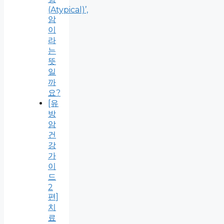
(Atypical)’,
암
이
라
는
뜻
일
까
요?
[유
방
암
건
강
가
이
드
2
편]
치
료