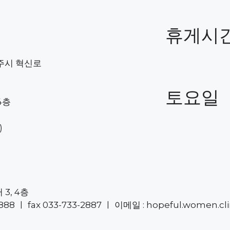
휴게시
주시 혁신로
토요일
4층
)
3, 4층
8 ㅣ fax 033-733-2887 ㅣ 이메일 : hopeful.women.cl