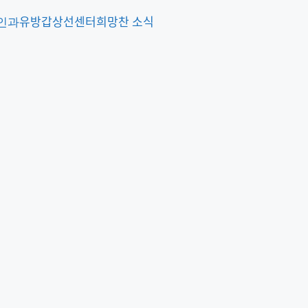
인과
유방갑상선센터
희망찬 소식