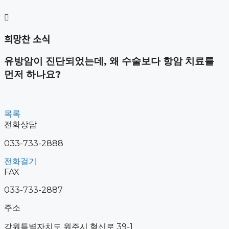
컨
텐
츠
희망찬 소식
로
건
유방암이 진단되었는데, 왜 수술보다 항암 치료를
너
뛰
먼저 하나요?
기
목록
전화상담
033-733-2888
전화걸기
FAX
033-733-2887
주소
강원특별자치도 원주시 혁신로 39-1