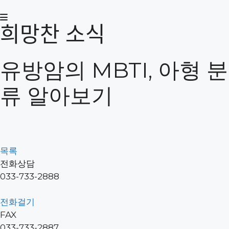
컨
텐
희망찬 소식
츠
로
건
유방암의 MBTI, 아형 분
너
뛰
류 알아보기
기
목록
전화상담
033-733-2888
전화걸기
FAX
033-733-2887