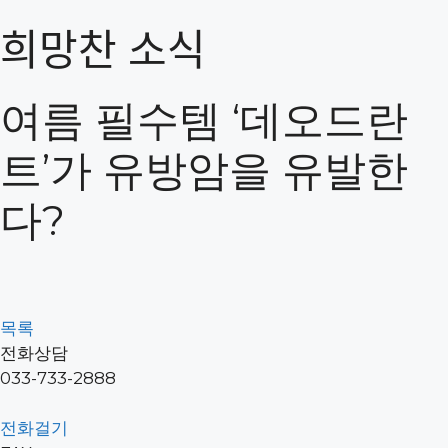
컨
희망찬 소식
텐
의료진 소개
츠
시설 안내
로
오시는 길
여름 필수템 ‘데오드란
건
너
첫 방문이라면
트’가 유방암을 유발한
뛰
진료 예약 안내
기
증명서 발급
다?
시술 설명문
연구진 소개
난임연구소
난임정보
목록
자료실
전화상담
033-733-2888
유방암
전화걸기
유방양성질환