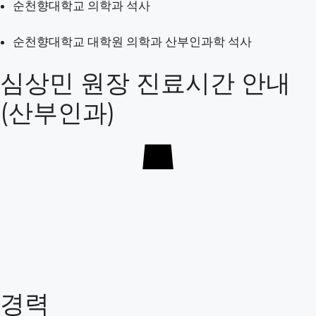
순천향대학교 의학과 석사
VABB
갑상선암
순천향대학교 대학원 의학과 산부인과학 석사
갑상선 기능 이상
심상민 원장 진료시간 안내
진료일정안내
병원소식
(산부인과)
희망찬 이야기
의무고지사항
경력