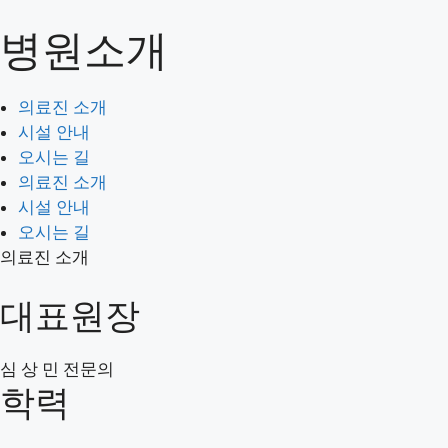
컨
병원소개
텐
의료진 소개
츠
시설 안내
로
오시는 길
의료진 소개
건
시설 안내
너
첫 방문이라면
오시는 길
뛰
진료 예약 안내
의료진 소개
기
증명서 발급
시설 안내
시술 설명문
오시는 길
의료진 소개
연구진 소개
난임연구소
대표원장
난임정보
자료실
심 상 민
전문의
학력
유방암
유방양성질환